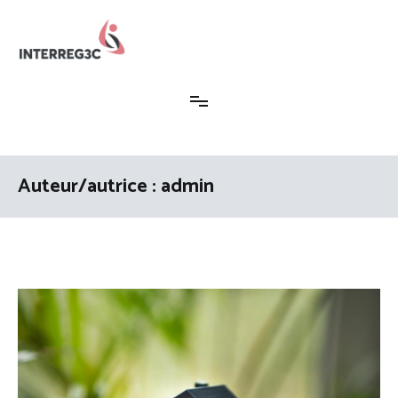
Aller
au
contenu
Interreg3c
Auteur/autrice :
admin