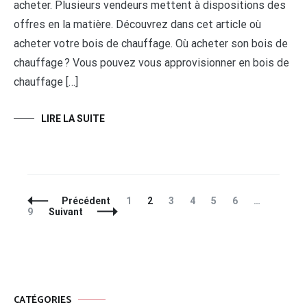
acheter. Plusieurs vendeurs mettent à dispositions des
offres en la matière. Découvrez dans cet article où
acheter votre bois de chauffage. Où acheter son bois de
chauffage ? Vous pouvez vous approvisionner en bois de
chauffage […]
LIRE LA SUITE
Navigation
Page
Page
Page
Page
Page
Page
Page
Précédent
1
2
3
4
5
6
…
des
9
Suivant
articles
CATÉGORIES