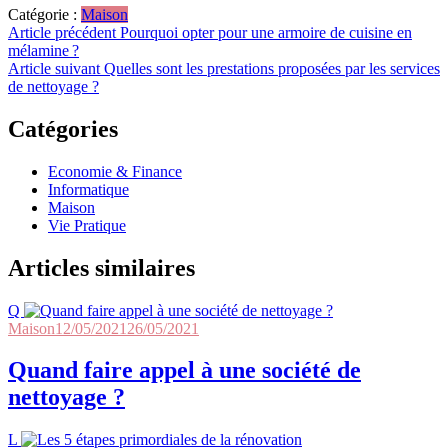
Catégorie :
Maison
Navigation
Article précédent
Pourquoi opter pour une armoire de cuisine en
mélamine ?
de
Article suivant
Quelles sont les prestations proposées par les services
l’article
de nettoyage ?
Catégories
Economie & Finance
Informatique
Maison
Vie Pratique
Articles similaires
Q
Maison
12/05/2021
26/05/2021
Quand faire appel à une société de
nettoyage ?
L