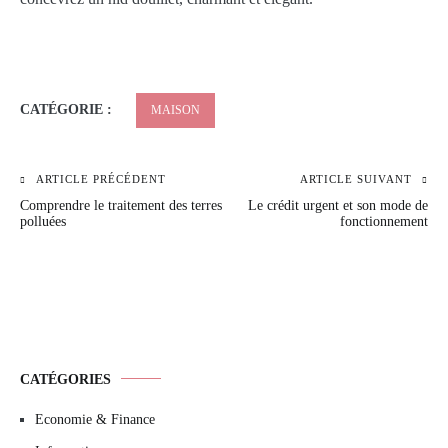
CATÉGORIE :
MAISON
ARTICLE PRÉCÉDENT
ARTICLE SUIVANT
Navigation
Comprendre le traitement des terres
Le crédit urgent et son mode de
de
polluées
fonctionnement
l’article
CATÉGORIES
Economie & Finance