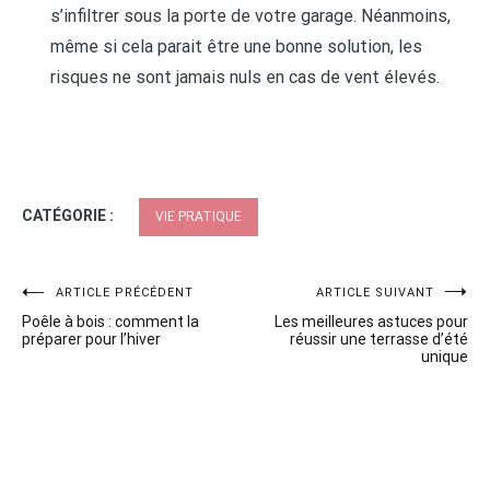
s’infiltrer sous la porte de votre garage. Néanmoins,
même si cela parait être une bonne solution, les
risques ne sont jamais nuls en cas de vent élevés.
CATÉGORIE :
VIE PRATIQUE
Navigation
ARTICLE PRÉCÉDENT
ARTICLE SUIVANT
Poêle à bois : comment la
Les meilleures astuces pour
de
préparer pour l’hiver
réussir une terrasse d’été
unique
l’article