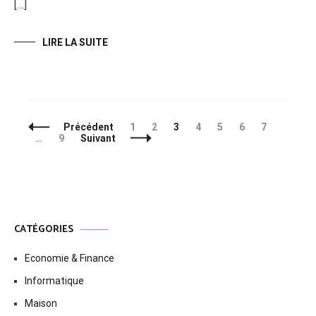
[…]
LIRE LA SUITE
Navigation
Page
Page
Page
Page
Page
Page
Page
Précédent
1
2
3
4
5
6
7
des
Page
…
9
Suivant
articles
CATÉGORIES
Economie & Finance
Informatique
Maison